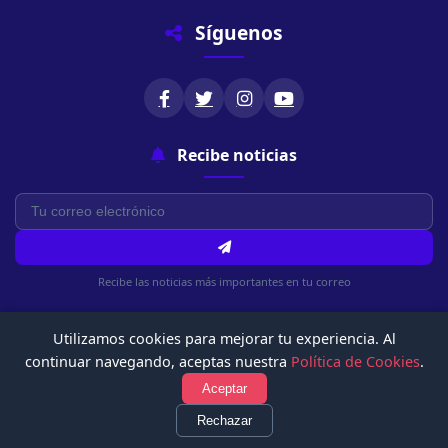
Síguenos
Recibe noticias
Recibe las noticias más importantes en tu correo
Utilizamos cookies para mejorar tu experiencia. Al
continuar navegando, aceptas nuestra
Política de Cookies
.
Aceptar
© 2026 Chachapoyasonline.Com. Todos los derechos reservados.
Rechazar
Política de Privacidad
Términos de Uso
Política de Cookies