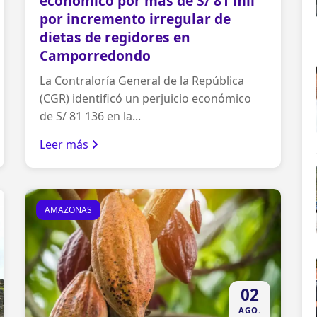
económico por más de S/ 81 mil
por incremento irregular de
dietas de regidores en
Camporredondo
La Contraloría General de la República
(CGR) identificó un perjuicio económico
de S/ 81 136 en la...
Leer más
AMAZONAS
02
AGO.