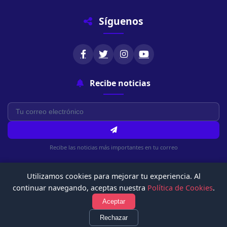
Síguenos
Recibe noticias
Recibe las noticias más importantes en tu correo
Utilizamos cookies para mejorar tu experiencia. Al
continuar navegando, aceptas nuestra
Política de Cookies
.
Aceptar
© 2026 Chachapoyasonline.Com. Todos los derechos reservados.
Política de Privacidad
Términos de Uso
Política de Cookies
Rechazar