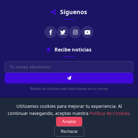
Síguenos
Recibe noticias
Recibe las noticias más importantes en tu correo
Utilizamos cookies para mejorar tu experiencia. Al
continuar navegando, aceptas nuestra
Política de Cookies
.
Aceptar
© 2026 Chachapoyasonline.Com. Todos los derechos reservados.
Rechazar
Política de Privacidad
Términos de Uso
Política de Cookies