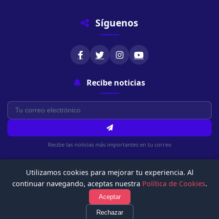
Síguenos
Recibe noticias
Recibe las noticias más importantes en tu correo
Utilizamos cookies para mejorar tu experiencia. Al
continuar navegando, aceptas nuestra
Política de Cookies
.
Aceptar
© 2026 Chachapoyasonline.Com. Todos los derechos reservados.
Rechazar
Política de Privacidad
Términos de Uso
Política de Cookies