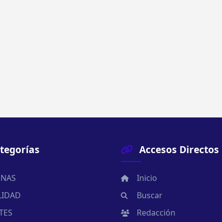
tegorías
Accesos Directos
NAS
Inicio
LIDAD
Buscar
TES
Redacción