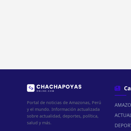
Ca
Portal de noticias de Amazonas, Perú
AMAZO
y el mundo. Información actualizada
ACTUA
sobre actualidad, deportes, política,
salud y más.
DEPOR