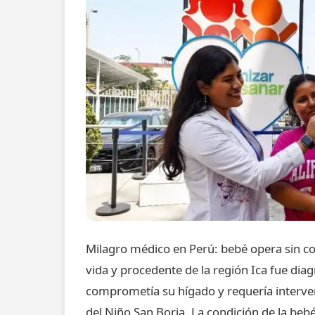
Milagro médico en Perú: bebé opera sin c
vida y procedente de la región Ica fue dia
comprometía su hígado y requería interven
del Niño San Borja. La condición de la bebé