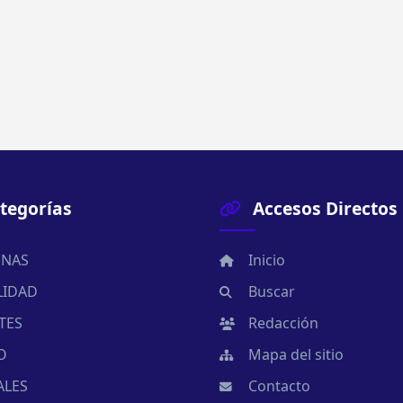
tegorías
Accesos Directos
NAS
Inicio
LIDAD
Buscar
TES
Redacción
O
Mapa del sitio
ALES
Contacto