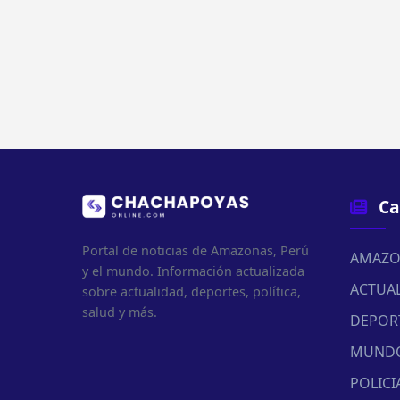
Ca
Portal de noticias de Amazonas, Perú
AMAZO
y el mundo. Información actualizada
ACTUA
sobre actualidad, deportes, política,
salud y más.
DEPOR
MUND
POLICI