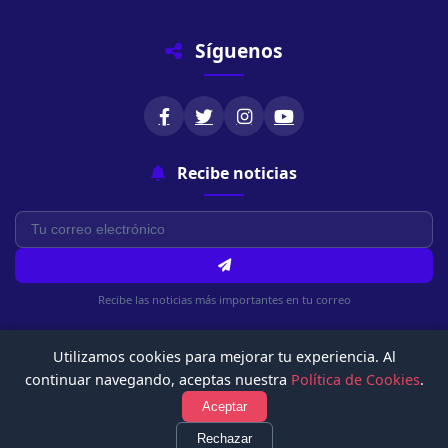
Síguenos
Recibe noticias
Recibe las noticias más importantes en tu correo
Utilizamos cookies para mejorar tu experiencia. Al
continuar navegando, aceptas nuestra
Política de Cookies
.
Aceptar
© 2026 Chachapoyasonline.Com. Todos los derechos reservados.
Rechazar
Política de Privacidad
Términos de Uso
Política de Cookies