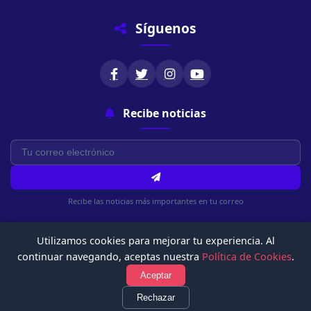
Síguenos
Recibe noticias
Recibe las noticias más importantes en tu correo
Utilizamos cookies para mejorar tu experiencia. Al
continuar navegando, aceptas nuestra
Política de Cookies
.
Aceptar
© 2026 Chachapoyasonline.Com. Todos los derechos reservados.
Rechazar
Política de Privacidad
Términos de Uso
Política de Cookies