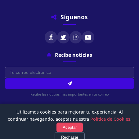
Síguenos
Recibe noticias
Recibe las noticias más importantes en tu correo
Utilizamos cookies para mejorar tu experiencia. Al
continuar navegando, aceptas nuestra
Política de Cookies
.
Aceptar
© 2026 Chachapoyasonline.Com. Todos los derechos reservados.
Política de Privacidad
Términos de Uso
Política de Cookies
Rechazar