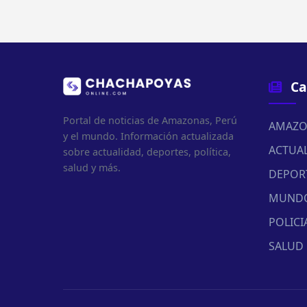
Ca
Portal de noticias de Amazonas, Perú
AMAZO
y el mundo. Información actualizada
ACTUA
sobre actualidad, deportes, política,
salud y más.
DEPOR
MUND
POLICI
SALUD