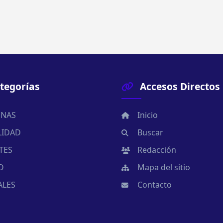
tegorías
Accesos Directos
NAS
Inicio
LIDAD
Buscar
TES
Redacción
O
Mapa del sitio
ALES
Contacto