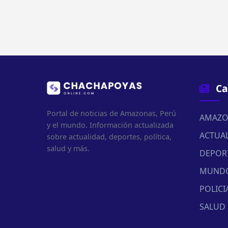
Ca
Portal de noticias de Amazonas, Perú
AMAZO
y el mundo. Información actualizada
ACTUA
sobre actualidad, deportes, política,
salud y más.
DEPOR
MUND
POLICI
SALUD