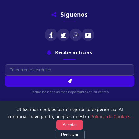
Síguenos
Recibe noticias
Recibe las noticias más importantes en tu correo
Utilizamos cookies para mejorar tu experiencia. Al
continuar navegando, aceptas nuestra
Política de Cookies
.
Aceptar
© 2026 Chachapoyasonline.Com. Todos los derechos reservados.
Rechazar
Política de Privacidad
Términos de Uso
Política de Cookies