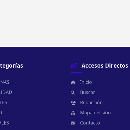
tegorías
Accesos Directos
NAS
Inicio
LIDAD
Buscar
TES
Redacción
O
Mapa del sitio
ALES
Contacto