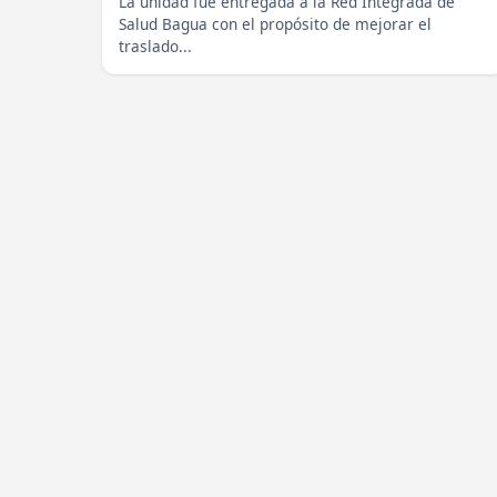
La unidad fue entregada a la Red Integrada de
Salud Bagua con el propósito de mejorar el
traslado...