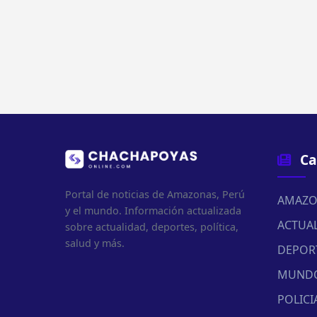
Ca
Portal de noticias de Amazonas, Perú
AMAZO
y el mundo. Información actualizada
ACTUA
sobre actualidad, deportes, política,
salud y más.
DEPOR
MUND
POLICI