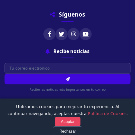
Síguenos
Recibe noticias
Recibe las noticias más importantes en tu correo
Utilizamos cookies para mejorar tu experiencia. Al
continuar navegando, aceptas nuestra
Política de Cookies
.
Aceptar
© 2026 Chachapoyasonline.Com. Todos los derechos reservados.
Política de Privacidad
Términos de Uso
Política de Cookies
Rechazar